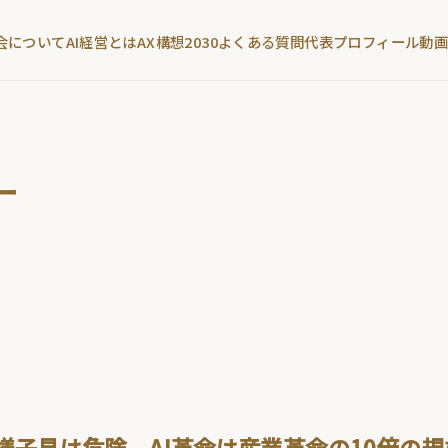
会について
AI経営とは
AX構想2030
よくある質問
代表プロフィール
動
ー
様子見は危険。AI革命は産業革命の10倍の