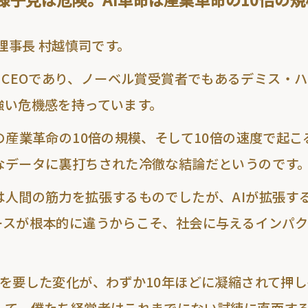
 理事長 村越慎司です。
MindのCEOであり、ノーベル賞受賞者でもあるデミス
強い危機感を持っています。
の産業革命の10倍の規模、そして10倍の速度で起こ
なデータに裏打ちされた冷徹な結論だというのです
は人間の筋力を拡張するものでしたが、AIが拡張す
ースが根本的に違うからこそ、社会に与えるインパ
を要した変化が、わずか10年ほどに凝縮されて押し寄