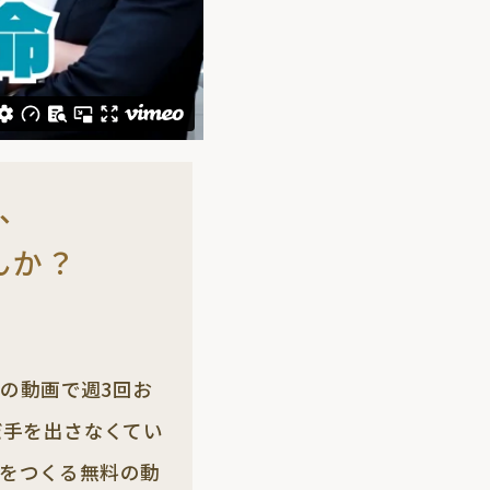
つ、
んか？
分の動画で週3回お
だ手を出さなくてい
をつくる無料の動