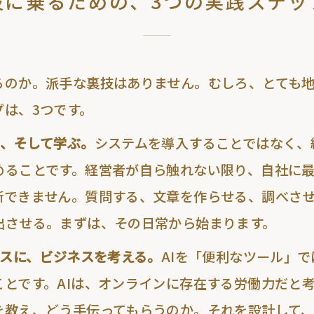
波に乗るための、3つの実践ステッ
るのか。派手な裏技はありません。むしろ、
とても
プは、3つです。
う、そして学ぶ。
システムを導入することでは
なく、
めることです。
経営者が自ら触れない限り、自社に最
断できません。質問する、文章を作らせる、
調べさ
出させる。
まずは、その日常から始まります。
ースに、ビジネスを考える。
AIを「
便利なツール」で
とです。AIは、
オンラインに存在する労働力だと
を教え、どう手伝ってもらうのか。それを設計して